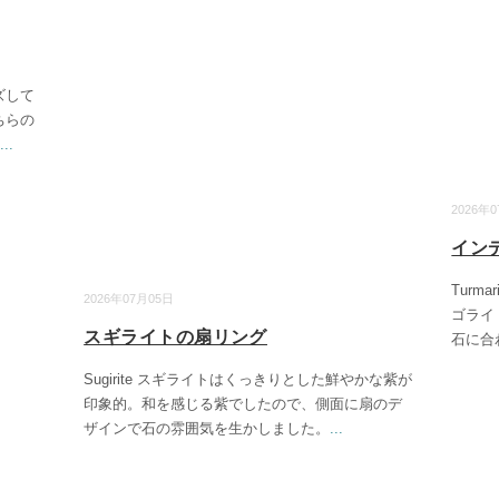
ズして
ちらの
...
2026年
イン
Turm
2026年07月05日
ゴライ
スギライトの扇リング
石に合
Sugirite スギライトはくっきりとした鮮やかな紫が
印象的。和を感じる紫でしたので、側面に扇のデ
ザインで石の雰囲気を生かしました。
...