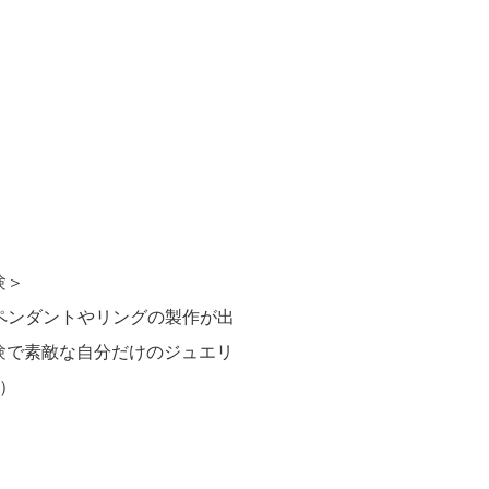
験＞
しペンダントやリングの製作が出
験で素敵な自分だけのジュエリ
）