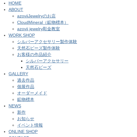
HOME
ABOUT
azoviiJewelryのお店
CloudMineral（鉱物標本）
azovii jewelry彫金教室
WORK SHOP
シルバーアクセサリー製作体験
天然石ビーズ製作体験
お客様の作品紹介
シルバーアクセサリー
天然石ビーズ
GALLERY
過去作品
個展作品
オーダーメイド
鉱物標本
NEWS
新作
お知らせ
イベント情報
ONLINE SHOP