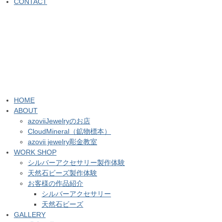
CONTACT
HOME
ABOUT
azoviiJewelryのお店
CloudMineral（鉱物標本）
azovii jewelry彫金教室
WORK SHOP
シルバーアクセサリー製作体験
天然石ビーズ製作体験
お客様の作品紹介
シルバーアクセサリー
天然石ビーズ
GALLERY