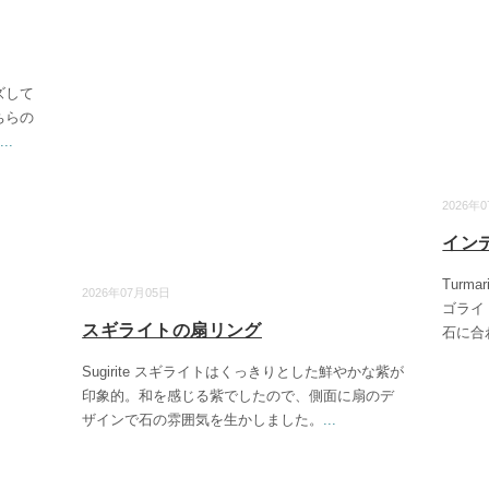
ズして
ちらの
...
2026年
イン
Turm
2026年07月05日
ゴライ
スギライトの扇リング
石に合
Sugirite スギライトはくっきりとした鮮やかな紫が
印象的。和を感じる紫でしたので、側面に扇のデ
ザインで石の雰囲気を生かしました。
...