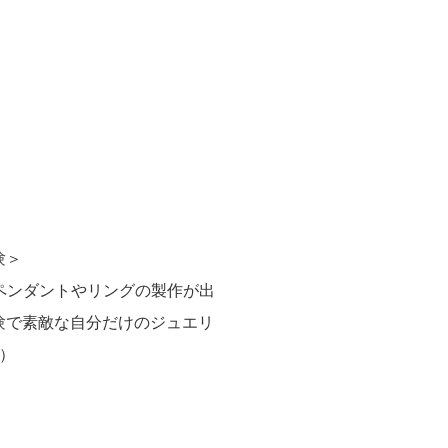
験＞
しペンダントやリングの製作が出
験で素敵な自分だけのジュエリ
）