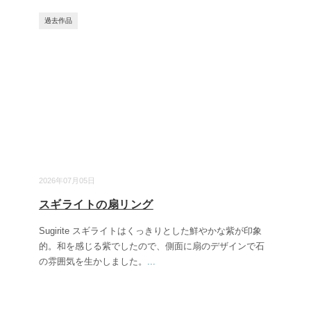
過去作品
2026年07月05日
スギライトの扇リング
Sugirite スギライトはくっきりとした鮮やかな紫が印象
的。和を感じる紫でしたので、側面に扇のデザインで石
の雰囲気を生かしました。
...