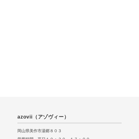
azovii（アゾヴィー）
岡山県美作市湯郷８０３