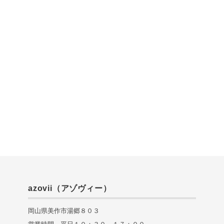
azovii（アゾヴィー）
岡山県美作市湯郷８０３