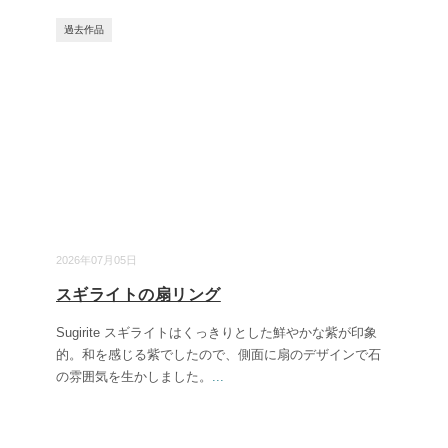
過去作品
2026年07月05日
スギライトの扇リング
Sugirite スギライトはくっきりとした鮮やかな紫が印象
的。和を感じる紫でしたので、側面に扇のデザインで石
の雰囲気を生かしました。
...