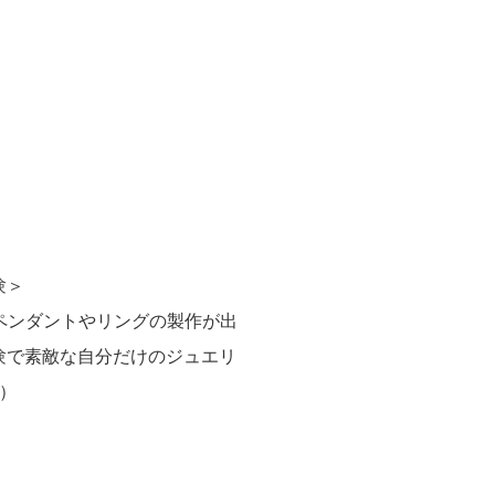
験＞
しペンダントやリングの製作が出
験で素敵な自分だけのジュエリ
）