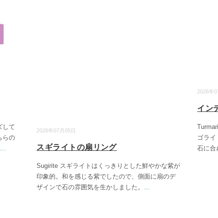
2026年
イン
ズして
Turm
2026年07月05日
ちらの
ゴライ
スギライトの扇リング
...
石に合
Sugirite スギライトはくっきりとした鮮やかな紫が
印象的。和を感じる紫でしたので、側面に扇のデ
ザインで石の雰囲気を生かしました。
...