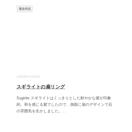
過去作品
2026年07月05日
スギライトの扇リング
Sugirite スギライトはくっきりとした鮮やかな紫が印象
的。和を感じる紫でしたので、側面に扇のデザインで石
の雰囲気を生かしました。
...