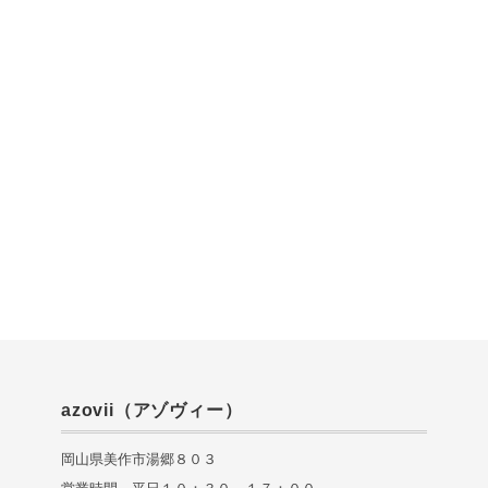
azovii（アゾヴィー）
岡山県美作市湯郷８０３