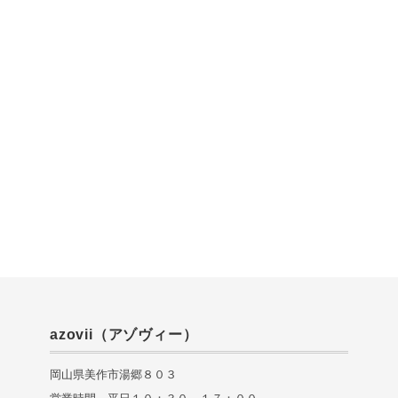
azovii（アゾヴィー）
岡山県美作市湯郷８０３