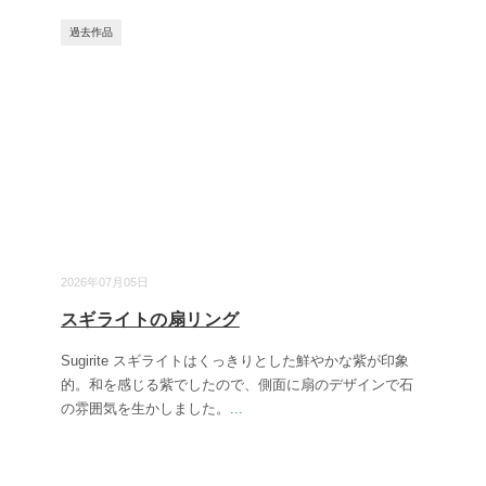
過去作品
2026年07月05日
スギライトの扇リング
Sugirite スギライトはくっきりとした鮮やかな紫が印象
的。和を感じる紫でしたので、側面に扇のデザインで石
の雰囲気を生かしました。
...