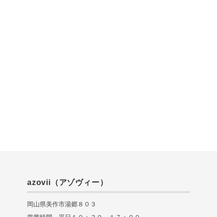
azovii（アゾヴィー）
岡山県美作市湯郷８０３