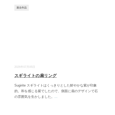
過去作品
2026年07月05日
スギライトの扇リング
Sugirite スギライトはくっきりとした鮮やかな紫が印象
的。和を感じる紫でしたので、側面に扇のデザインで石
の雰囲気を生かしました。
...