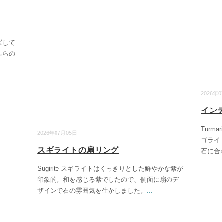
ズして
ちらの
...
2026年
イン
Turm
2026年07月05日
ゴライ
スギライトの扇リング
石に合
Sugirite スギライトはくっきりとした鮮やかな紫が
印象的。和を感じる紫でしたので、側面に扇のデ
ザインで石の雰囲気を生かしました。
...