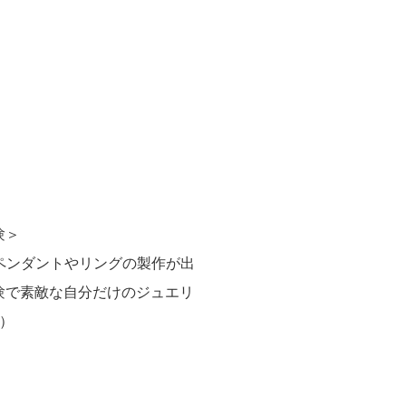
験＞
しペンダントやリングの製作が出
験で素敵な自分だけのジュエリ
）