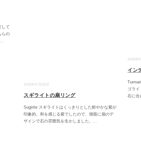
ズして
ちらの
...
2026年
イン
Turm
2026年07月05日
ゴライ
スギライトの扇リング
石に合
Sugirite スギライトはくっきりとした鮮やかな紫が
印象的。和を感じる紫でしたので、側面に扇のデ
ザインで石の雰囲気を生かしました。
...