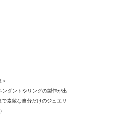
験＞
しペンダントやリングの製作が出
験で素敵な自分だけのジュエリ
）