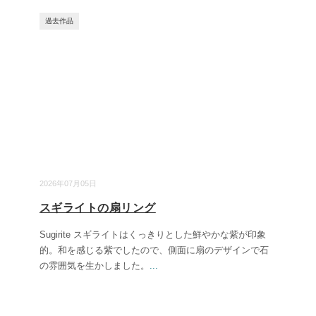
過去作品
2026年07月05日
スギライトの扇リング
Sugirite スギライトはくっきりとした鮮やかな紫が印象
的。和を感じる紫でしたので、側面に扇のデザインで石
の雰囲気を生かしました。
...