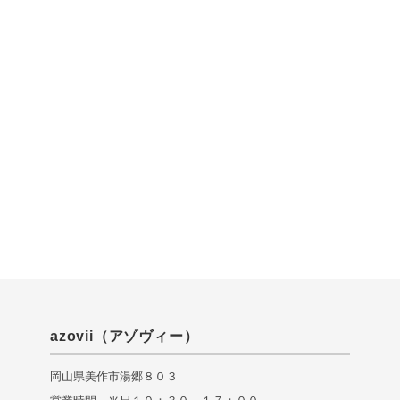
azovii（アゾヴィー）
岡山県美作市湯郷８０３