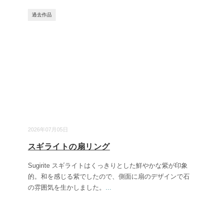
過去作品
2026年07月05日
スギライトの扇リング
Sugirite スギライトはくっきりとした鮮やかな紫が印象
的。和を感じる紫でしたので、側面に扇のデザインで石
の雰囲気を生かしました。
...