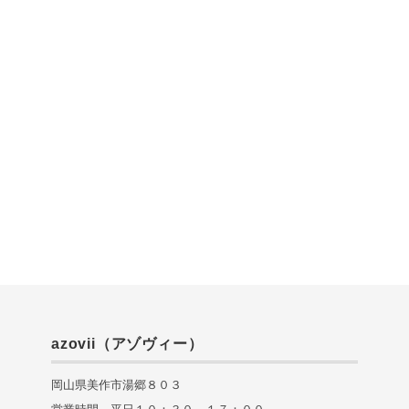
azovii（アゾヴィー）
岡山県美作市湯郷８０３