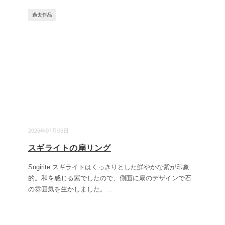
過去作品
2026年07月05日
スギライトの扇リング
Sugirite スギライトはくっきりとした鮮やかな紫が印象
的。和を感じる紫でしたので、側面に扇のデザインで石
の雰囲気を生かしました。
...