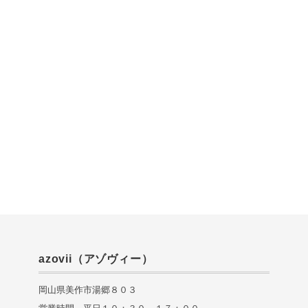
azovii（アゾヴィー）
岡山県美作市湯郷８０３