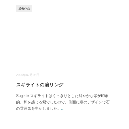
過去作品
2026年07月05日
スギライトの扇リング
Sugirite スギライトはくっきりとした鮮やかな紫が印象
的。和を感じる紫でしたので、側面に扇のデザインで石
の雰囲気を生かしました。
...