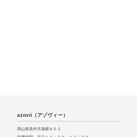
azovii（アゾヴィー）
岡山県美作市湯郷８０３