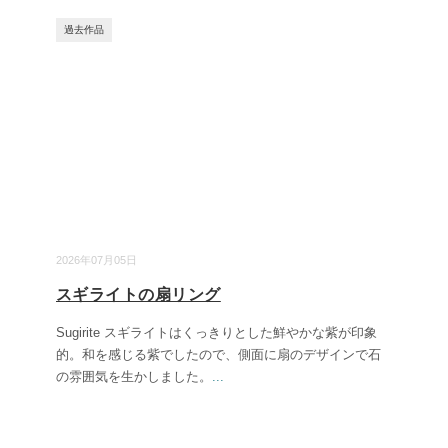
過去作品
2026年07月05日
スギライトの扇リング
Sugirite スギライトはくっきりとした鮮やかな紫が印象
的。和を感じる紫でしたので、側面に扇のデザインで石
の雰囲気を生かしました。
...