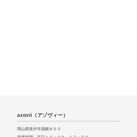
azovii（アゾヴィー）
岡山県美作市湯郷８０３